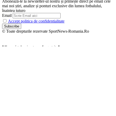
Abonează-te la newsletter-ul nostru și primește direct pe email cele
mai noi știri, analize și ponturi exclusive din lumea fotbalului,
înaintea tuturo
Email
Accept politica de confidentialitate
© Toate drepturile rezervate SportNews-Romania.Ro
⬇️ Abonează-te la noi pentru analize gratuite ⬇️
Abonează-te la newsletter-ul nostru și primește direct pe email cele
mai noi știri, analize și ponturi exclusive din lumea fotbalului,
înaintea tuturo
Email
Accept politica de confidentialitate
Zero spam, dezabonare oricând.
Welcome Back!
Sign in to your account
Username or Email Address