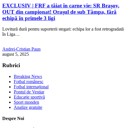
EXCLUSIV | FRF a tăiat în carne vie: SR Brașov,
OUT din campionat! Orașul de sub Tâmpa, fără
echipă în primele 3 ligi
Lovitură dură pentru suporterii stegari: echipa lor a fost retrogradată
în Liga…
Andrei-Cristian Paun
august 5, 2025
Rubrici
Breaking News
Fotbal românesc
Fotbal internațional
Pontul de Vestiar
Educație sportivă
Sport monden
Analize gratuite
Despre Noi