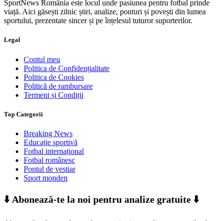
SportNews România este locul unde pasiunea pentru fotbal prinde
viață. Aici găsești zilnic știri, analize, ponturi și povești din lumea
sportului, prezentate sincer și pe înțelesul tuturor suporterilor.
Legal
Contul meu
Politica de Confidențialitate
Politica de Cookies
Politică de rambursare
Termeni și Condiții
Top Categorii
Breaking News
Educație sportivă
Fotbal internațional
Fotbal românesc
Pontul de vestiar
Sport monden
⬇️ Abonează-te la noi pentru analize gratuite ⬇️