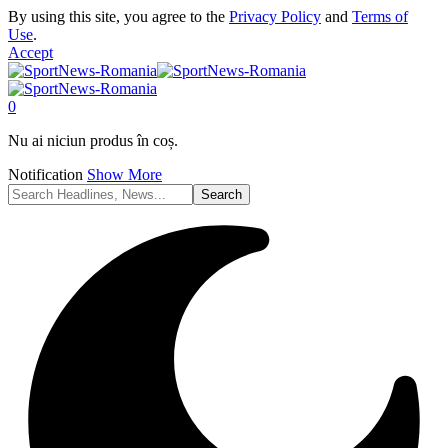
By using this site, you agree to the
Privacy Policy
and
Terms of
Use
.
Accept
0
Nu ai niciun produs în coș.
Notification
Show More