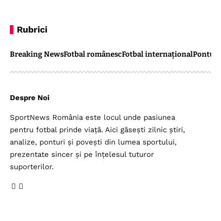
Rubrici
Breaking News
Fotbal românesc
Fotbal internațional
Pontul 
Despre Noi
SportNews România este locul unde pasiunea
pentru fotbal prinde viață. Aici găsești zilnic știri,
analize, ponturi și povești din lumea sportului,
prezentate sincer și pe înțelesul tuturor
suporterilor.
Legal
Top Categorii