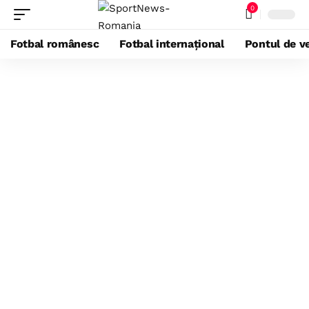
0
Fotbal românesc
Fotbal internațional
Pontul de ve