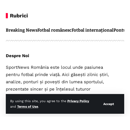
Rubrici
Breaking News
Fotbal românesc
Fotbal internațional
Pontul 
Despre Noi
SportNews România este locul unde pasiunea
pentru fotbal prinde viață. Aici găsești zilnic știri,
analize, ponturi și povești din lumea sportului,
prezentate sincer și pe înțelesul tuturor
suporterilor.
By using this site, you agree to the
Privacy Policy
Accept
and
Terms of Use
.
Legal
Top Categorii