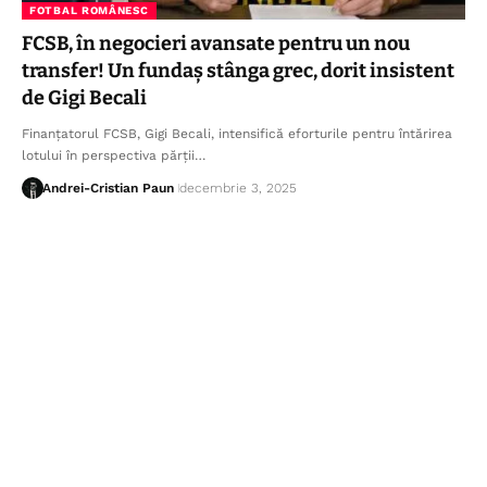
FOTBAL ROMÂNESC
FCSB, în negocieri avansate pentru un nou
transfer! Un fundaș stânga grec, dorit insistent
de Gigi Becali
Finanțatorul FCSB, Gigi Becali, intensifică eforturile pentru întărirea
lotului în perspectiva părții…
Andrei-Cristian Paun
decembrie 3, 2025