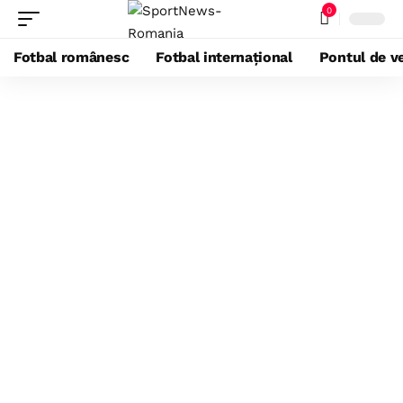
0
Fotbal românesc
Fotbal internațional
Pontul de ve