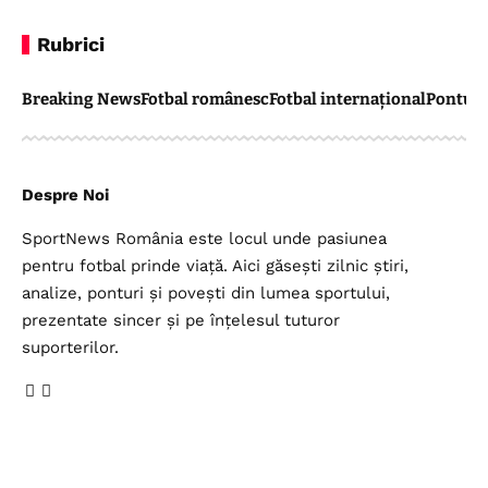
Rubrici
Breaking News
Fotbal românesc
Fotbal internațional
Pontul 
Despre Noi
SportNews România este locul unde pasiunea
pentru fotbal prinde viață. Aici găsești zilnic știri,
analize, ponturi și povești din lumea sportului,
prezentate sincer și pe înțelesul tuturor
suporterilor.
Legal
Top Categorii