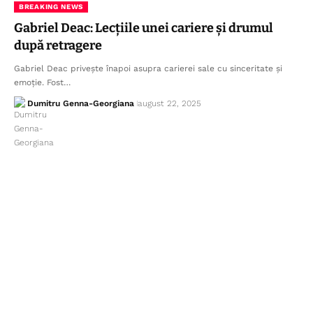
BREAKING NEWS
Gabriel Deac: Lecțiile unei cariere și drumul
după retragere
Gabriel Deac privește înapoi asupra carierei sale cu sinceritate și
emoție. Fost…
Dumitru Genna-Georgiana
august 22, 2025