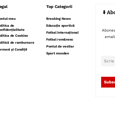
egal
Top Categorii
⬇️ Ab
ontul meu
Breaking News
olitica de
Educație sportivă
onfidențialitate
Abonea
Fotbal internațional
olitica de Cookies
email
Fotbal românesc
olitică de rambursare
Pontul de vestiar
ermeni și Condiții
Sport monden