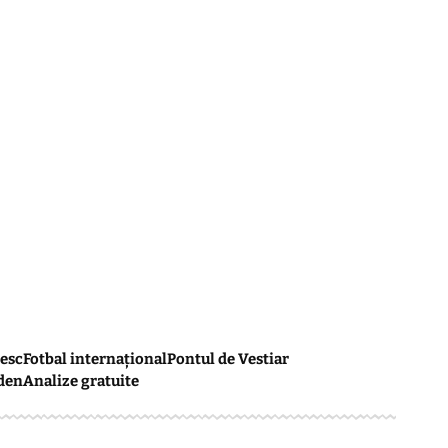
esc
Fotbal internațional
Pontul de Vestiar
den
Analize gratuite