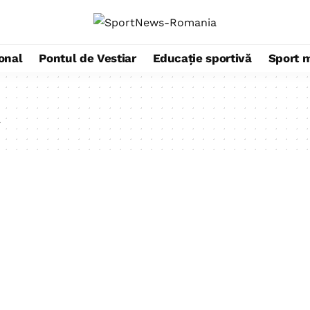
ional
Pontul de Vestiar
Educație sportivă
Sport 
t