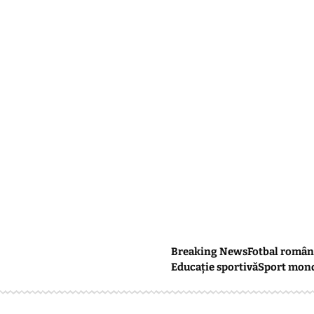
Breaking News
Fotbal român
Educație sportivă
Sport mon