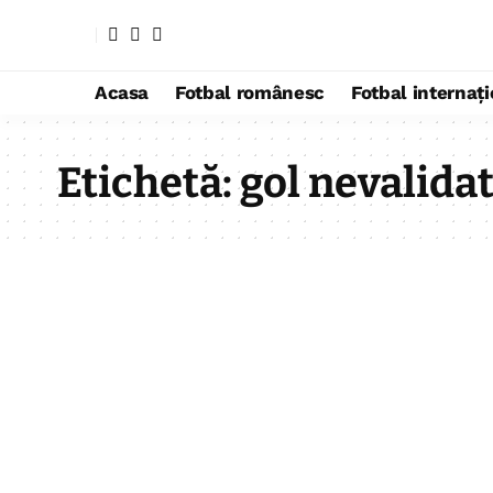
Acasa
Fotbal românesc
Fotbal internaț
Etichetă:
gol nevalida