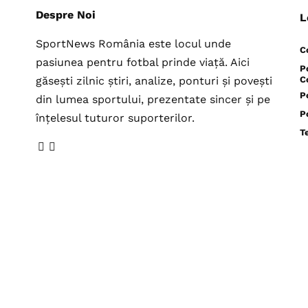
Despre Noi
L
SportNews România este locul unde
C
pasiunea pentru fotbal prinde viață. Aici
P
găsești zilnic știri, analize, ponturi și povești
C
P
din lumea sportului, prezentate sincer și pe
P
înțelesul tuturor suporterilor.
T