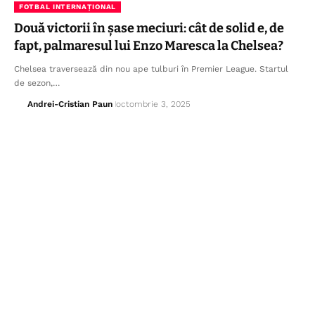
FOTBAL INTERNAȚIONAL
Două victorii în șase meciuri: cât de solid e, de
fapt, palmaresul lui Enzo Maresca la Chelsea?
Chelsea traversează din nou ape tulburi în Premier League. Startul
de sezon,…
Andrei-Cristian Paun
octombrie 3, 2025