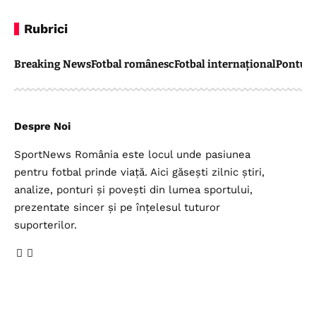
Rubrici
Breaking News
Fotbal românesc
Fotbal internațional
Pontul 
Despre Noi
SportNews România este locul unde pasiunea
pentru fotbal prinde viață. Aici găsești zilnic știri,
analize, ponturi și povești din lumea sportului,
prezentate sincer și pe înțelesul tuturor
suporterilor.
Legal
Top Categorii