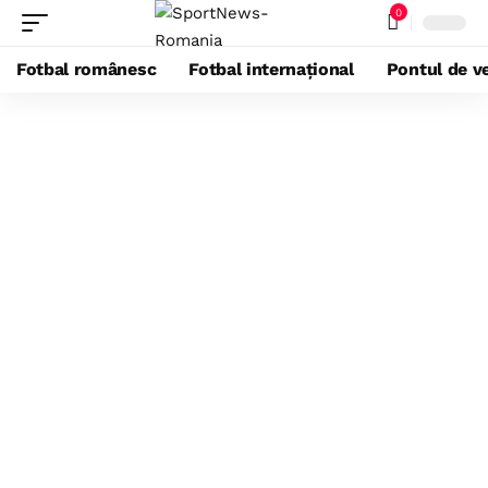
0
Fotbal românesc
Fotbal internațional
Pontul de ve