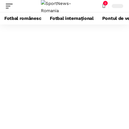
0
Fotbal românesc
Fotbal internațional
Pontul de ve