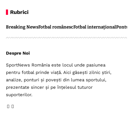
Rubrici
Breaking News
Fotbal românesc
Fotbal internațional
Pontul 
Despre Noi
SportNews România este locul unde pasiunea
pentru fotbal prinde viață. Aici găsești zilnic știri,
analize, ponturi și povești din lumea sportului,
prezentate sincer și pe înțelesul tuturor
suporterilor.
Legal
Top Categorii