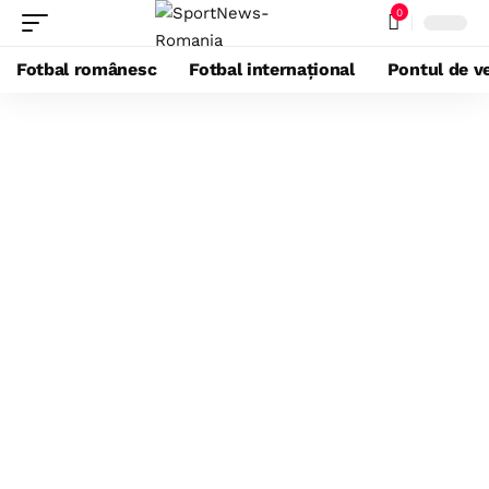
0
Fotbal românesc
Fotbal internațional
Pontul de ve