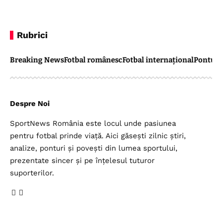
Rubrici
Breaking News
Fotbal românesc
Fotbal internațional
Pontul 
Despre Noi
SportNews România este locul unde pasiunea
pentru fotbal prinde viață. Aici găsești zilnic știri,
analize, ponturi și povești din lumea sportului,
prezentate sincer și pe înțelesul tuturor
suporterilor.