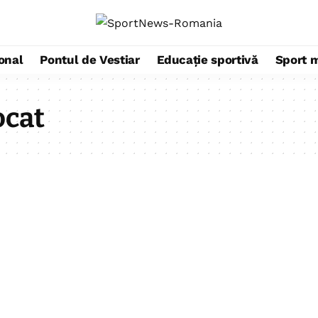
ional
Pontul de Vestiar
Educație sportivă
Sport 
ocat