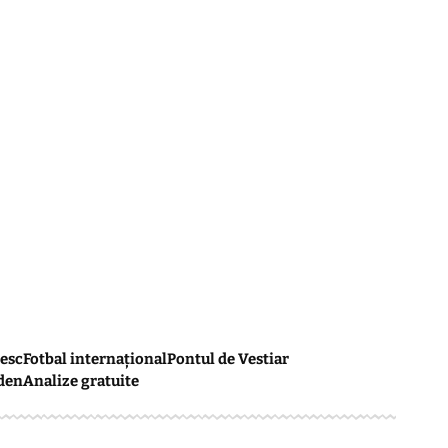
esc
Fotbal internațional
Pontul de Vestiar
den
Analize gratuite