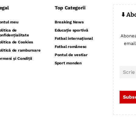
egal
Top Categorii
⬇️ Ab
ontul meu
Breaking News
olitica de
Educație sportivă
onfidențialitate
Abonea
Fotbal internațional
olitica de Cookies
email
Fotbal românesc
olitică de rambursare
Pontul de vestiar
ermeni și Condiții
Sport monden