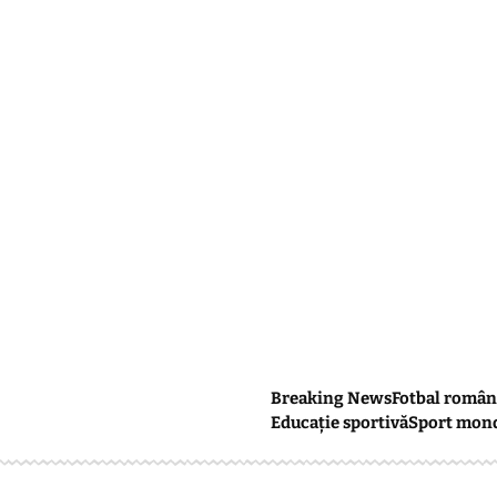
Breaking News
Fotbal român
Educație sportivă
Sport mon