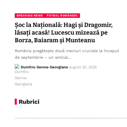
BREAKING NEWS
FOTBAL ROMÂNESC
Șoc la Națională: Hagi și Dragomir,
lăsați acasă! Lucescu mizează pe
Borza, Baiaram și Munteanu
România pregătește două meciuri cruciale la început
de septembrie – un amical…
Dumitru Genna-Georgiana
august 30, 2025
Rubrici