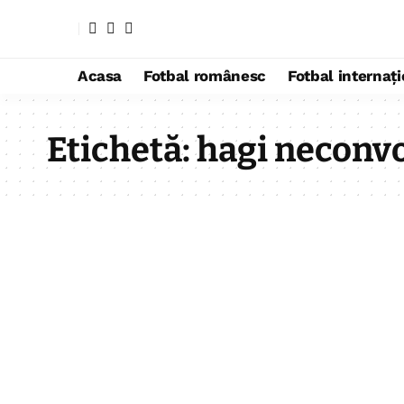
Acasa
Fotbal românesc
Fotbal internaț
Etichetă:
hagi neconv