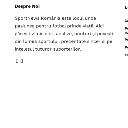
Despre Noi
L
SportNews România este locul unde
C
pasiunea pentru fotbal prinde viață. Aici
P
găsești zilnic știri, analize, ponturi și povești
C
P
din lumea sportului, prezentate sincer și pe
P
înțelesul tuturor suporterilor.
T