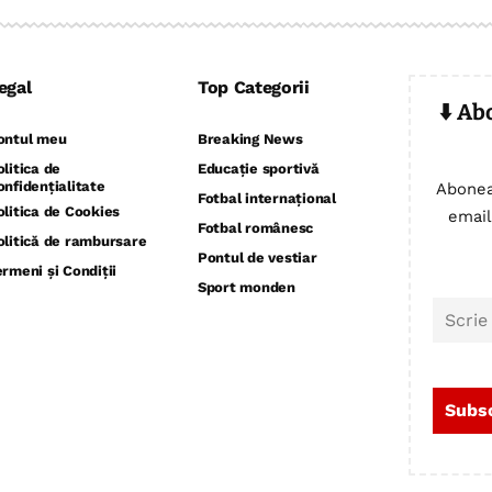
egal
Top Categorii
⬇️ Ab
ontul meu
Breaking News
olitica de
Educație sportivă
onfidențialitate
Abonea
Fotbal internațional
olitica de Cookies
email
Fotbal românesc
olitică de rambursare
Pontul de vestiar
ermeni și Condiții
Sport monden