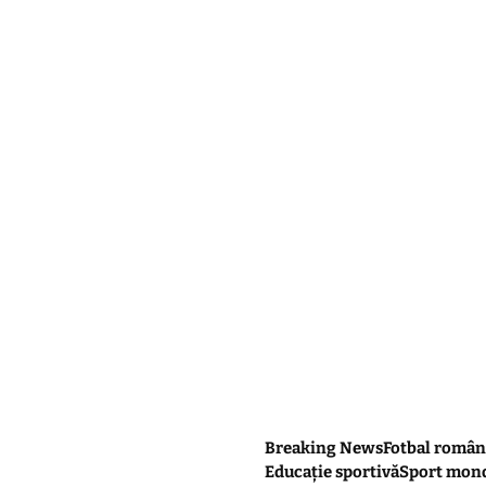
Breaking News
Fotbal român
Educație sportivă
Sport mon