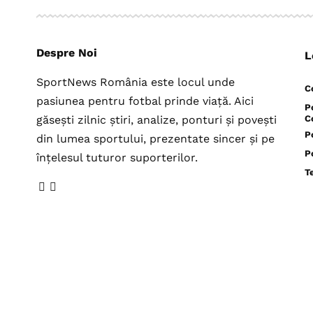
Despre Noi
L
SportNews România este locul unde
C
pasiunea pentru fotbal prinde viață. Aici
P
găsești zilnic știri, analize, ponturi și povești
C
P
din lumea sportului, prezentate sincer și pe
P
înțelesul tuturor suporterilor.
T