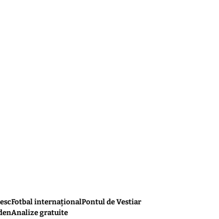
esc
Fotbal internațional
Pontul de Vestiar
den
Analize gratuite