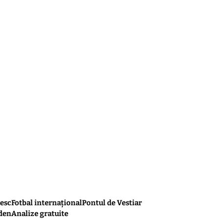
esc
Fotbal internațional
Pontul de Vestiar
den
Analize gratuite