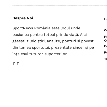
Despre Noi
L
SportNews România este locul unde
C
pasiunea pentru fotbal prinde viață. Aici
P
găsești zilnic știri, analize, ponturi și povești
C
P
din lumea sportului, prezentate sincer și pe
P
înțelesul tuturor suporterilor.
T