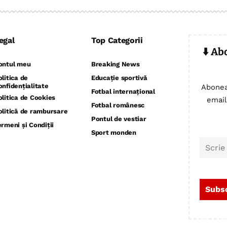
egal
Top Categorii
⬇️ Ab
ontul meu
Breaking News
olitica de
Educație sportivă
onfidențialitate
Abonea
Fotbal internațional
olitica de Cookies
email
Fotbal românesc
olitică de rambursare
Pontul de vestiar
ermeni și Condiții
Sport monden