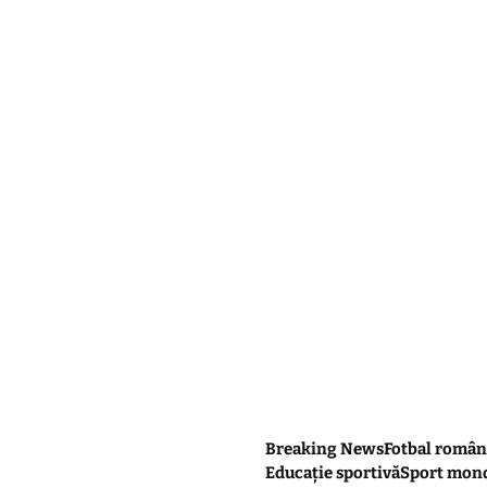
Breaking News
Fotbal român
Educație sportivă
Sport mon