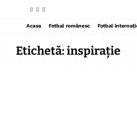
Acasa
Fotbal românesc
Fotbal internaț
Etichetă:
inspirație