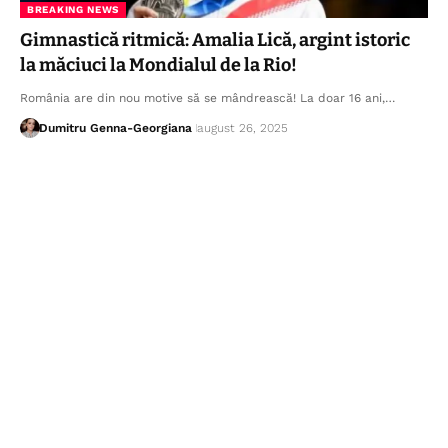
BREAKING NEWS
Gimnastică ritmică: Amalia Lică, argint istoric
la măciuci la Mondialul de la Rio!
România are din nou motive să se mândrească! La doar 16 ani,…
Dumitru Genna-Georgiana
august 26, 2025