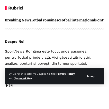
Rubrici
Breaking News
Fotbal românesc
Fotbal internațional
Pontul 
Despre Noi
SportNews România este locul unde pasiunea
pentru fotbal prinde viață. Aici găsești zilnic știri,
analize, ponturi și povești din lumea sportului,
prezentate sincer și pe înțelesul tuturor
By using this site, you agree to the
Privacy Policy
suporterilor.
Accept
and
Terms of Use
.
Legal
Top Categorii