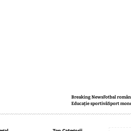
Breaking News
Fotbal român
Educație sportivă
Sport mon
egal
Top Categorii