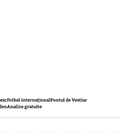
esc
Fotbal internațional
Pontul de Vestiar
den
Analize gratuite