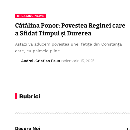
BREAKING NEWS
Cătălina Ponor: Povestea Reginei care
a Sfidat Timpul și Durerea
Astăzi vă aducem povestea unei fetițe din Constanța
care, cu palmele pline…
Andrei-Cristian Paun
noiembrie 15, 2025
Rubrici
Despre Noi
L