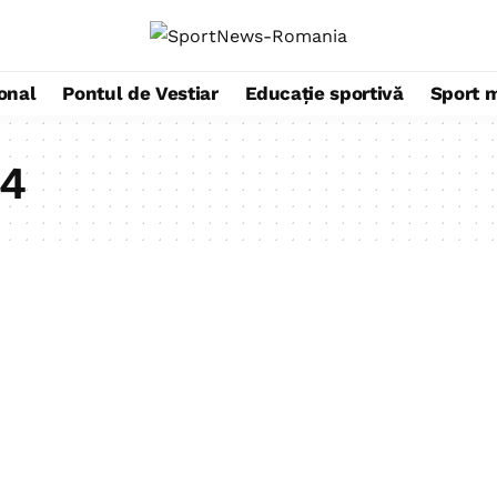
ional
Pontul de Vestiar
Educație sportivă
Sport 
04