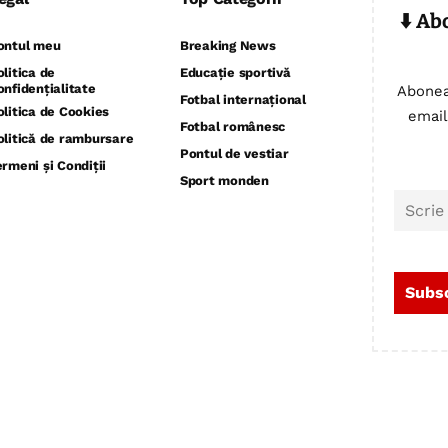
⬇️ Ab
ontul meu
Breaking News
olitica de
Educație sportivă
onfidențialitate
Abonea
Fotbal internațional
olitica de Cookies
email
Fotbal românesc
olitică de rambursare
Pontul de vestiar
ermeni și Condiții
Sport monden