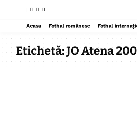
Acasa
Fotbal românesc
Fotbal internaț
Etichetă:
JO Atena 20