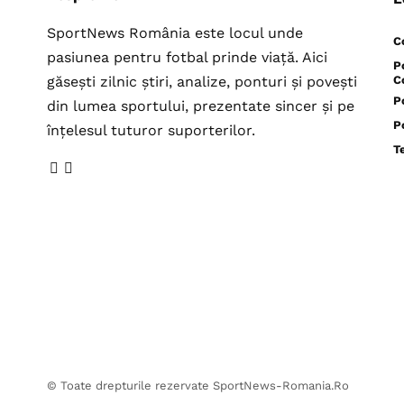
SportNews România este locul unde
C
pasiunea pentru fotbal prinde viață. Aici
P
găsești zilnic știri, analize, ponturi și povești
C
P
din lumea sportului, prezentate sincer și pe
P
înțelesul tuturor suporterilor.
T
© Toate drepturile rezervate SportNews-Romania.Ro