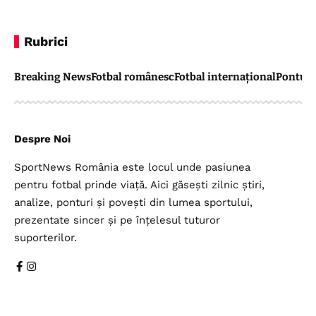
Rubrici
Breaking News
Fotbal românesc
Fotbal internațional
Pontul 
Despre Noi
SportNews România este locul unde pasiunea
pentru fotbal prinde viață. Aici găsești zilnic știri,
analize, ponturi și povești din lumea sportului,
prezentate sincer și pe înțelesul tuturor
suporterilor.
Legal
Top Categorii