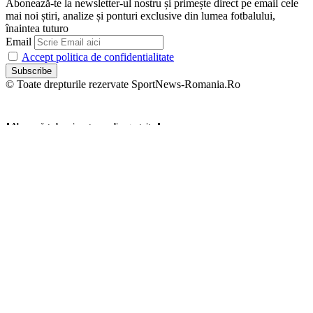
Abonează-te la newsletter-ul nostru și primește direct pe email cele
mai noi știri, analize și ponturi exclusive din lumea fotbalului,
înaintea tuturo
Email
Accept politica de confidentialitate
© Toate drepturile rezervate SportNews-Romania.Ro
⬇️ Abonează-te la noi pentru analize gratuite ⬇️
Abonează-te la newsletter-ul nostru și primește direct pe email cele
mai noi știri, analize și ponturi exclusive din lumea fotbalului,
înaintea tuturo
Email
Accept politica de confidentialitate
Zero spam, dezabonare oricând.
Welcome Back!
Sign in to your account
Username or Email Address