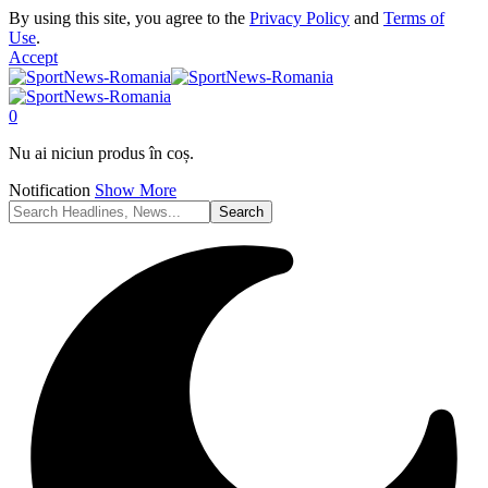
By using this site, you agree to the
Privacy Policy
and
Terms of
Use
.
Accept
0
Nu ai niciun produs în coș.
Notification
Show More