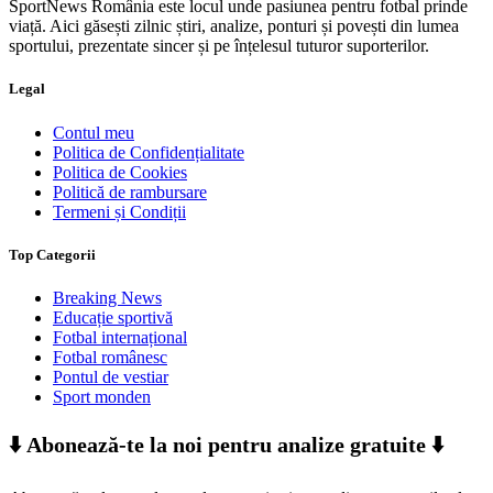
SportNews România este locul unde pasiunea pentru fotbal prinde
viață. Aici găsești zilnic știri, analize, ponturi și povești din lumea
sportului, prezentate sincer și pe înțelesul tuturor suporterilor.
Legal
Contul meu
Politica de Confidențialitate
Politica de Cookies
Politică de rambursare
Termeni și Condiții
Top Categorii
Breaking News
Educație sportivă
Fotbal internațional
Fotbal românesc
Pontul de vestiar
Sport monden
⬇️ Abonează-te la noi pentru analize gratuite ⬇️