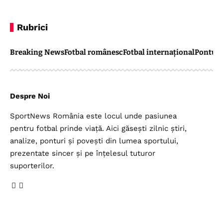
Rubrici
Breaking News
Fotbal românesc
Fotbal internațional
Pontul 
Despre Noi
SportNews România este locul unde pasiunea
pentru fotbal prinde viață. Aici găsești zilnic știri,
analize, ponturi și povești din lumea sportului,
prezentate sincer și pe înțelesul tuturor
suporterilor.
Legal
Top Categorii