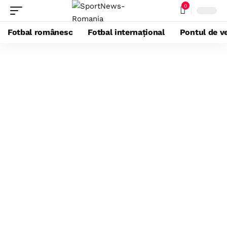
0
Fotbal românesc
Fotbal internațional
Pontul de ve