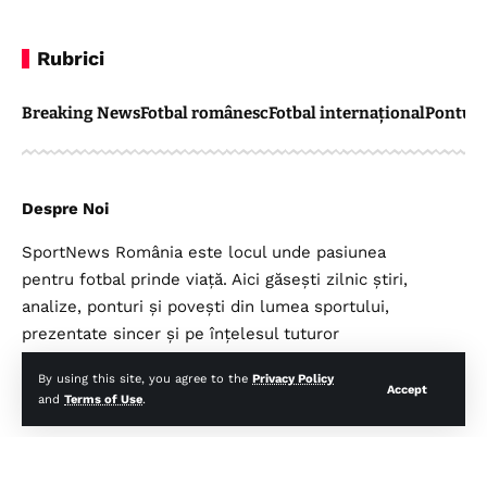
Rubrici
Breaking News
Fotbal românesc
Fotbal internațional
Pontul 
Despre Noi
SportNews România este locul unde pasiunea
pentru fotbal prinde viață. Aici găsești zilnic știri,
analize, ponturi și povești din lumea sportului,
prezentate sincer și pe înțelesul tuturor
suporterilor.
By using this site, you agree to the
Privacy Policy
Accept
and
Terms of Use
.
Legal
Top Categorii