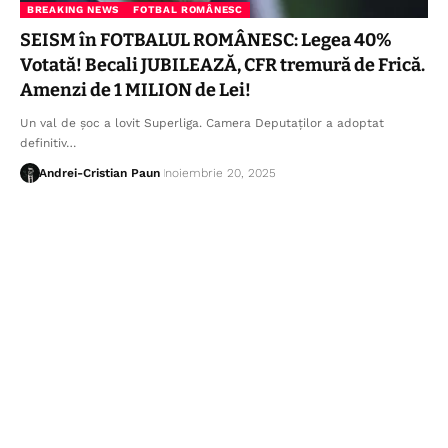
BREAKING NEWS
FOTBAL ROMÂNESC
SEISM în FOTBALUL ROMÂNESC: Legea 40%
Votată! Becali JUBILEAZĂ, CFR tremură de Frică.
Amenzi de 1 MILION de Lei!
Un val de șoc a lovit Superliga. Camera Deputaților a adoptat
definitiv…
Andrei-Cristian Paun
noiembrie 20, 2025