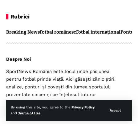
Rubrici
Breaking News
Fotbal românesc
Fotbal internațional
Pontul 
Despre Noi
SportNews România este locul unde pasiunea
pentru fotbal prinde viață. Aici găsești zilnic știri,
analize, ponturi și povești din lumea sportului,
prezentate sincer și pe înțelesul tuturor
suporterilor.
By using this site, you agree to the
Privacy Policy
Accept
and
Terms of Use
.
Legal
Top Categorii