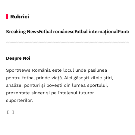
Rubrici
Breaking News
Fotbal românesc
Fotbal internațional
Pontul 
Despre Noi
SportNews România este locul unde pasiunea
pentru fotbal prinde viață. Aici găsești zilnic știri,
analize, ponturi și povești din lumea sportului,
prezentate sincer și pe înțelesul tuturor
suporterilor.
Legal
Top Categorii