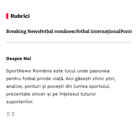
Rubrici
Breaking News
Fotbal românesc
Fotbal internațional
Pontul 
Despre Noi
SportNews România este locul unde pasiunea
pentru fotbal prinde viață. Aici găsești zilnic știri,
analize, ponturi și povești din lumea sportului,
prezentate sincer și pe înțelesul tuturor
suporterilor.
Legal
Top Categorii