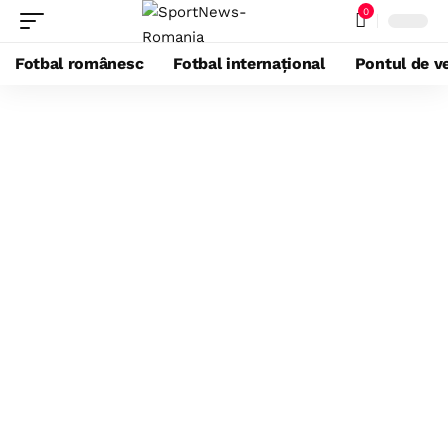
0
Fotbal românesc
Fotbal internațional
Pontul de ve