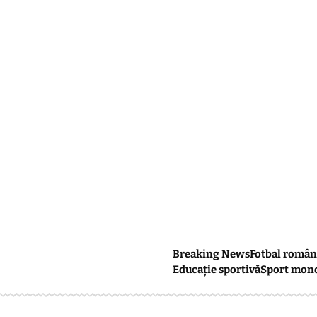
Breaking News
Fotbal român
Educație sportivă
Sport mon