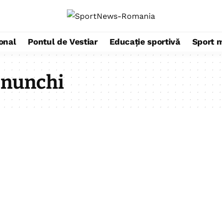
ional
Pontul de Vestiar
Educație sportivă
Sport 
enunchi