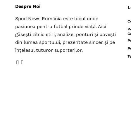
Despre Noi
L
SportNews România este locul unde
C
pasiunea pentru fotbal prinde viață. Aici
P
găsești zilnic știri, analize, ponturi și povești
C
P
din lumea sportului, prezentate sincer și pe
P
înțelesul tuturor suporterilor.
T