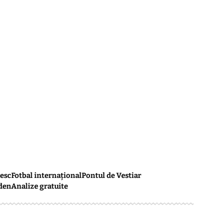
esc
Fotbal internațional
Pontul de Vestiar
den
Analize gratuite