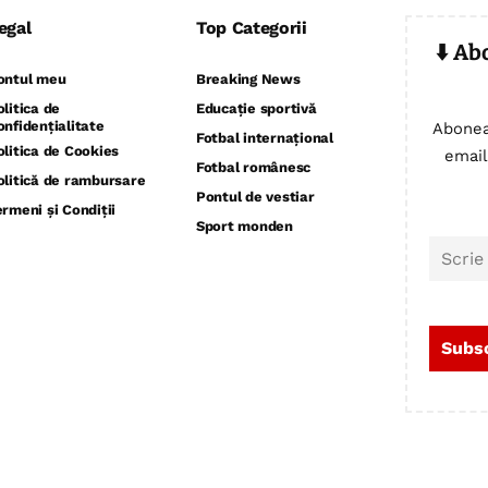
egal
Top Categorii
⬇️ Ab
ontul meu
Breaking News
olitica de
Educație sportivă
onfidențialitate
Abonea
Fotbal internațional
olitica de Cookies
email
Fotbal românesc
olitică de rambursare
Pontul de vestiar
ermeni și Condiții
Sport monden