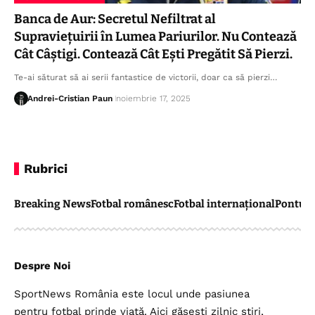
Banca de Aur: Secretul Nefiltrat al
Supraviețuirii în Lumea Pariurilor. Nu Contează
Cât Câștigi. Contează Cât Ești Pregătit Să Pierzi.
Te-ai săturat să ai serii fantastice de victorii, doar ca să pierzi…
Andrei-Cristian Paun
noiembrie 17, 2025
Rubrici
Breaking News
Fotbal românesc
Fotbal internațional
Pontul 
Despre Noi
SportNews România este locul unde pasiunea
pentru fotbal prinde viață. Aici găsești zilnic știri,