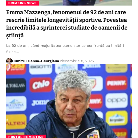
BREAKING NEWS
Emma Mazzenga, fenomenul de 92 de ani care
rescrie limitele longevității sportive. Povestea
incredibilă a sprinterei studiate de oamenii de
știință
La 92 de ani, când majoritatea oamenilor se confruntă cu limitări
fizice…
Dumitru Genna-Georgiana
decembrie 8, 2025
PONTUL DE VESTIAR