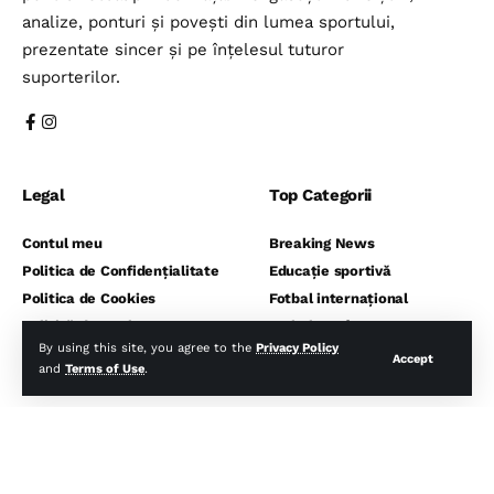
analize, ponturi și povești din lumea sportului,
prezentate sincer și pe înțelesul tuturor
suporterilor.
Legal
Top Categorii
Contul meu
Breaking News
Politica de Confidențialitate
Educație sportivă
Politica de Cookies
Fotbal internațional
Politică de rambursare
Fotbal românesc
By using this site, you agree to the
Privacy Policy
Termeni și Condiții
Pontul de vestiar
Accept
and
Terms of Use
.
Sport monden
⬇️ Abonează-te la noi pentru analize