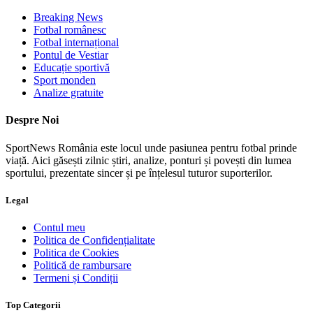
Breaking News
Fotbal românesc
Fotbal internațional
Pontul de Vestiar
Educație sportivă
Sport monden
Analize gratuite
Despre Noi
SportNews România este locul unde pasiunea pentru fotbal prinde
viață. Aici găsești zilnic știri, analize, ponturi și povești din lumea
sportului, prezentate sincer și pe înțelesul tuturor suporterilor.
Legal
Contul meu
Politica de Confidențialitate
Politica de Cookies
Politică de rambursare
Termeni și Condiții
Top Categorii