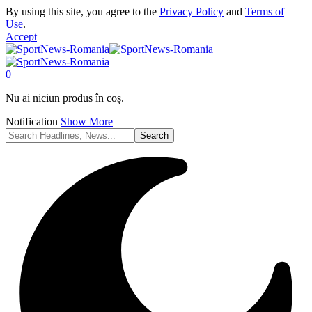
By using this site, you agree to the
Privacy Policy
and
Terms of
Use
.
Accept
0
Nu ai niciun produs în coș.
Notification
Show More