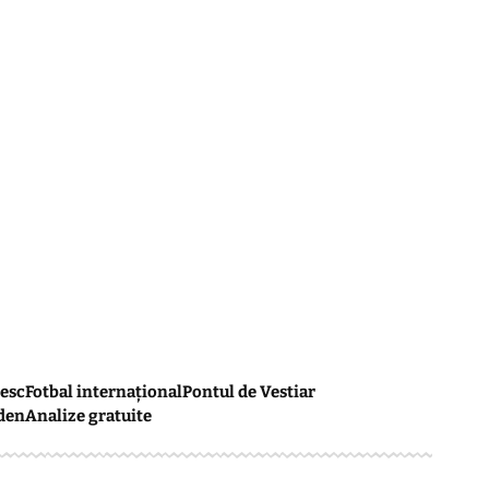
esc
Fotbal internațional
Pontul de Vestiar
den
Analize gratuite