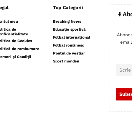
egal
Top Categorii
⬇️ Ab
ontul meu
Breaking News
olitica de
Educație sportivă
onfidențialitate
Abonea
Fotbal internațional
olitica de Cookies
email
Fotbal românesc
olitică de rambursare
Pontul de vestiar
ermeni și Condiții
Sport monden