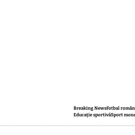
Breaking News
Fotbal român
Educație sportivă
Sport mon