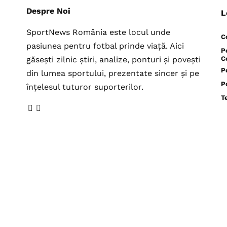
Despre Noi
L
SportNews România este locul unde
C
pasiunea pentru fotbal prinde viață. Aici
P
găsești zilnic știri, analize, ponturi și povești
C
P
din lumea sportului, prezentate sincer și pe
P
înțelesul tuturor suporterilor.
T