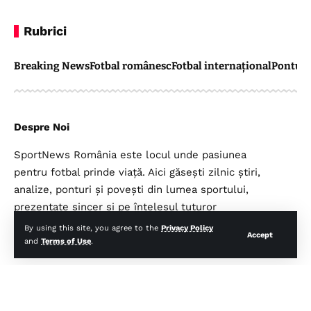
Rubrici
Breaking News
Fotbal românesc
Fotbal internațional
Pontul 
Despre Noi
SportNews România este locul unde pasiunea
pentru fotbal prinde viață. Aici găsești zilnic știri,
analize, ponturi și povești din lumea sportului,
prezentate sincer și pe înțelesul tuturor
suporterilor.
By using this site, you agree to the
Privacy Policy
Accept
and
Terms of Use
.
Legal
Top Categorii