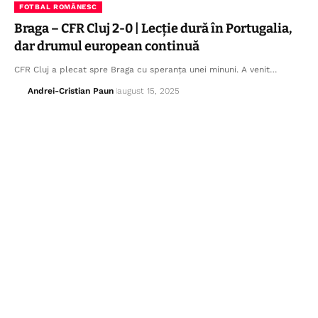
FOTBAL ROMÂNESC
Braga – CFR Cluj 2-0 | Lecție dură în Portugalia,
dar drumul european continuă
CFR Cluj a plecat spre Braga cu speranța unei minuni. A venit…
Andrei-Cristian Paun
august 15, 2025