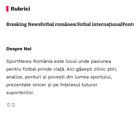
Rubrici
Breaking News
Fotbal românesc
Fotbal internațional
Pontul 
Despre Noi
SportNews România este locul unde pasiunea
pentru fotbal prinde viață. Aici găsești zilnic știri,
analize, ponturi și povești din lumea sportului,
prezentate sincer și pe înțelesul tuturor
suporterilor.
Legal
Top Categorii
Contul meu
Breaking News