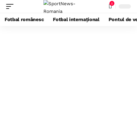
0
Fotbal românesc
Fotbal internațional
Pontul de ve