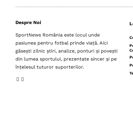
Despre Noi
L
SportNews România este locul unde
C
pasiunea pentru fotbal prinde viață. Aici
P
găsești zilnic știri, analize, ponturi și povești
C
P
din lumea sportului, prezentate sincer și pe
P
înțelesul tuturor suporterilor.
T