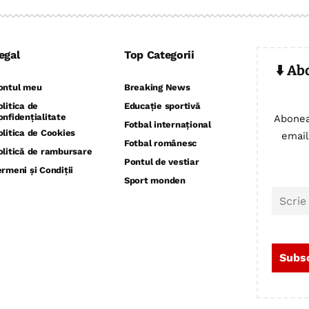
egal
Top Categorii
⬇️ Ab
ontul meu
Breaking News
olitica de
Educație sportivă
onfidențialitate
Abonea
Fotbal internațional
olitica de Cookies
email
Fotbal românesc
olitică de rambursare
Pontul de vestiar
ermeni și Condiții
Sport monden