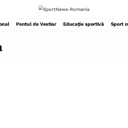
ional
Pontul de Vestiar
Educație sportivă
Sport 
n