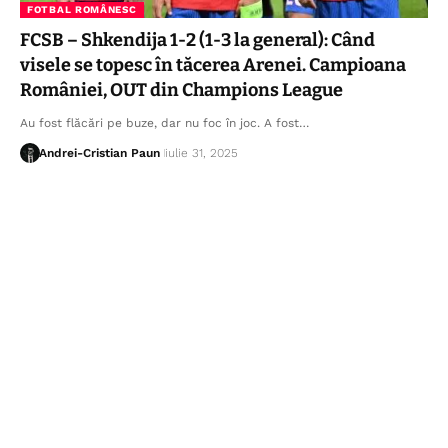
FOTBAL ROMÂNESC
FCSB – Shkendija 1-2 (1-3 la general): Când
visele se topesc în tăcerea Arenei. Campioana
României, OUT din Champions League
Au fost flăcări pe buze, dar nu foc în joc. A fost…
Andrei-Cristian Paun
iulie 31, 2025