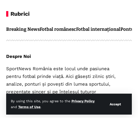
Rubrici
Breaking News
Fotbal românesc
Fotbal internațional
Pontul 
Despre Noi
SportNews România este locul unde pasiunea
pentru fotbal prinde viață. Aici găsești zilnic știri,
analize, ponturi și povești din lumea sportului,
prezentate sincer și pe înțelesul tuturor
suporterilor.
By using this site, you agree to the
Privacy Policy
Accept
and
Terms of Use
.
Legal
Top Categorii