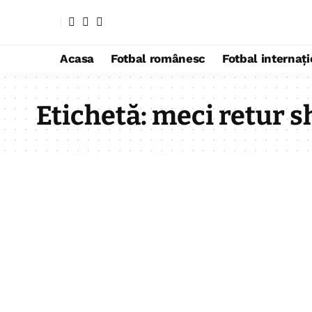
Acasa
Fotbal românesc
Fotbal internaț
Etichetă:
meci retur s