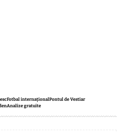
esc
Fotbal internațional
Pontul de Vestiar
den
Analize gratuite