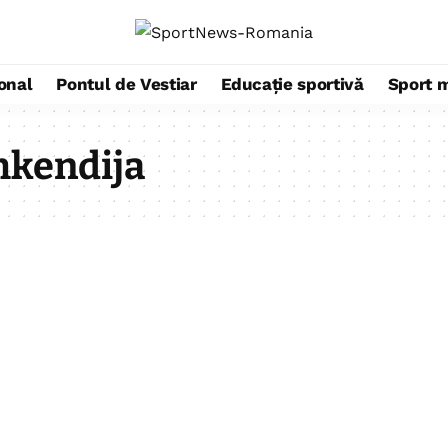
ional
Pontul de Vestiar
Educație sportivă
Sport 
hkendija