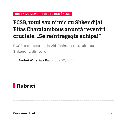
BREAKING NEWS
FOTBAL ROMÂNESC
FCSB, totul sau nimic cu Shkendija!
Elias Charalambous anunță reveniri
cruciale: „Se reîntregește echipa!”
FCSB e cu spatele la zid înaintea returului cu
Shkendija din turul…
Andrei-Cristian Paun
iulie 29, 2025
Rubrici
Despre Noi