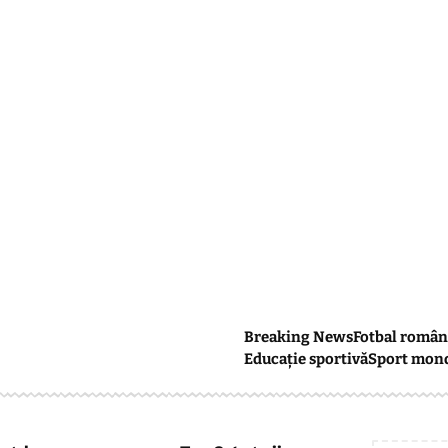
Breaking News
Fotbal român
Educație sportivă
Sport mon