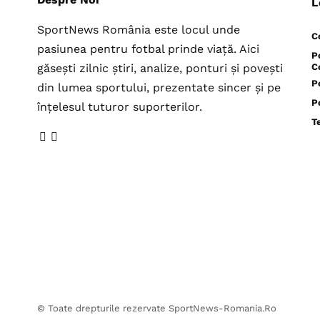
L
SportNews România este locul unde
C
pasiunea pentru fotbal prinde viață. Aici
P
găsești zilnic știri, analize, ponturi și povești
C
P
din lumea sportului, prezentate sincer și pe
P
înțelesul tuturor suporterilor.
T
© Toate drepturile rezervate SportNews-Romania.Ro