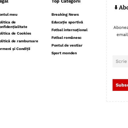
egal
Top Categorii
⬇️ Ab
ontul meu
Breaking News
olitica de
Educație sportivă
onfidențialitate
Abonea
Fotbal internațional
olitica de Cookies
email
Fotbal românesc
olitică de rambursare
Pontul de vestiar
ermeni și Condiții
Sport monden