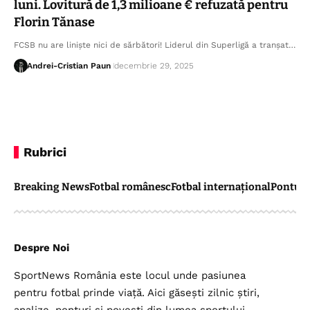
luni. Lovitură de 1,3 milioane € refuzată pentru
Florin Tănase
FCSB nu are liniște nici de sărbători! Liderul din Superligă a tranșat…
Andrei-Cristian Paun
decembrie 29, 2025
Rubrici
Breaking News
Fotbal românesc
Fotbal internațional
Pontul 
Despre Noi
SportNews România este locul unde pasiunea
pentru fotbal prinde viață. Aici găsești zilnic știri,