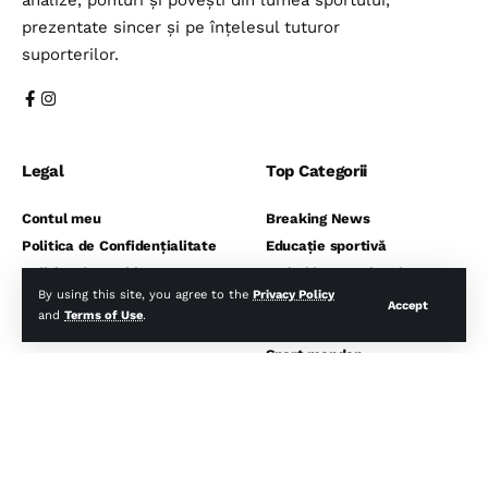
analize, ponturi și povești din lumea sportului,
prezentate sincer și pe înțelesul tuturor
suporterilor.
Legal
Top Categorii
Contul meu
Breaking News
Politica de Confidențialitate
Educație sportivă
Politica de Cookies
Fotbal internațional
By using this site, you agree to the
Privacy Policy
Politică de rambursare
Fotbal românesc
Accept
and
Terms of Use
.
Termeni și Condiții
Pontul de vestiar
Sport monden
⬇️ Abonează-te la noi pentru analize
gratuite ⬇️