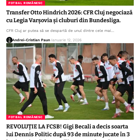
FOTBAL ROMÂNESC
Transfer Otto Hindrich 2026: CFR Cluj negociază
cu Legia Varșovia și cluburi din Bundesliga.
CFR Cluj ar putea să se despartă de unul dintre cele mai…
Andrei-Cristian Paun
ianuarie 12, 2026
FOTBAL ROMÂNESC
REVOLUȚIE LA FCSB! Gigi Becali a decis soarta
lui Dennis Politic după 93 de minute jucate în 3