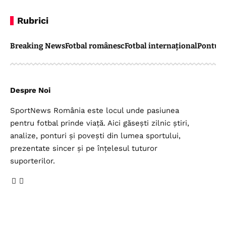
Rubrici
Breaking News
Fotbal românesc
Fotbal internațional
Pontul 
Despre Noi
SportNews România este locul unde pasiunea
pentru fotbal prinde viață. Aici găsești zilnic știri,
analize, ponturi și povești din lumea sportului,
prezentate sincer și pe înțelesul tuturor
suporterilor.
Legal
Top Categorii