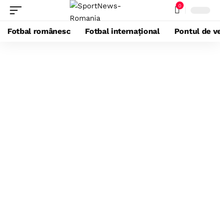
0
Fotbal românesc
Fotbal internațional
Pontul de ve