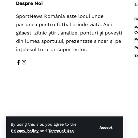
Despre Noi
L
SportNews România este locul unde
C
pasiunea pentru fotbal prinde viață. Aici
P
găsești zilnic știri, analize, ponturi și povești
C
P
din lumea sportului, prezentate sincer și pe
P
înțelesul tuturor suporterilor.
T
By using this site, you agree to the
Accept
Privacy Policy
and
Terms of Use
.
© Toate drepturile rezervate SportNews-Romania.Ro