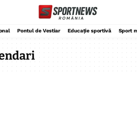
ional
Pontul de Vestiar
Educație sportivă
Sport 
gendari