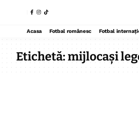
Acasa
Fotbal românesc
Fotbal internaț
Etichetă:
mijlocași le