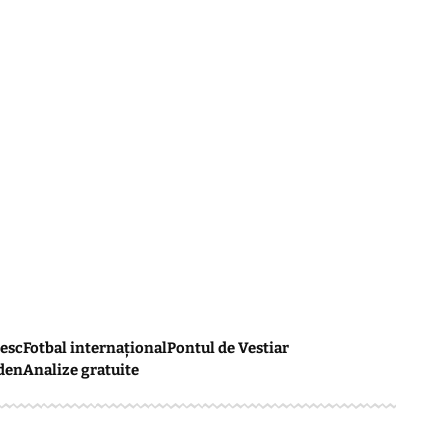
esc
Fotbal internațional
Pontul de Vestiar
den
Analize gratuite