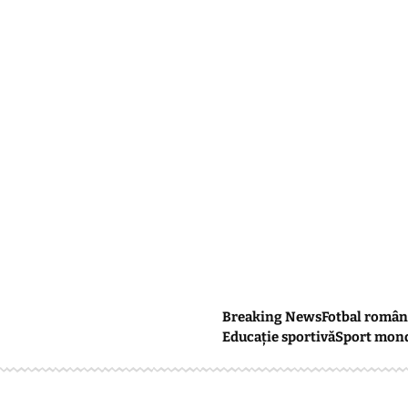
Breaking News
Fotbal român
Educație sportivă
Sport mon