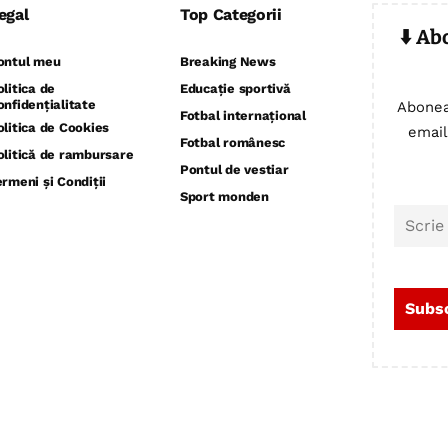
egal
Top Categorii
⬇️ Ab
ontul meu
Breaking News
olitica de
Educație sportivă
onfidențialitate
Abonea
Fotbal internațional
olitica de Cookies
email
Fotbal românesc
olitică de rambursare
Pontul de vestiar
ermeni și Condiții
Sport monden