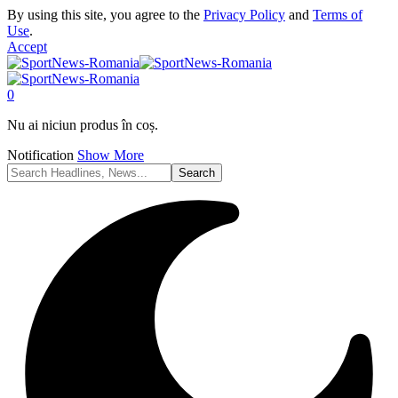
By using this site, you agree to the
Privacy Policy
and
Terms of
Use
.
Accept
0
Nu ai niciun produs în coș.
Notification
Show More