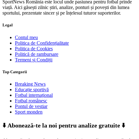
SportNews România este locul unde pasiunea pentru fotbal prinde
viață. Aici găsești zilnic știri, analize, ponturi și povești din lumea
sportului, prezentate sincer și pe înțelesul tuturor suporterilor.
Legal
Contul meu
Politica de Confidențialitate
Politica de Cookies
Politică de rambursare
Termeni și Condiții
Top Categorii
Breaking News
Educație sportivă
Fotbal internațional
Fotbal românesc
Pontul de vestiar
Sport monden
⬇️ Abonează-te la noi pentru analize gratuite ⬇️