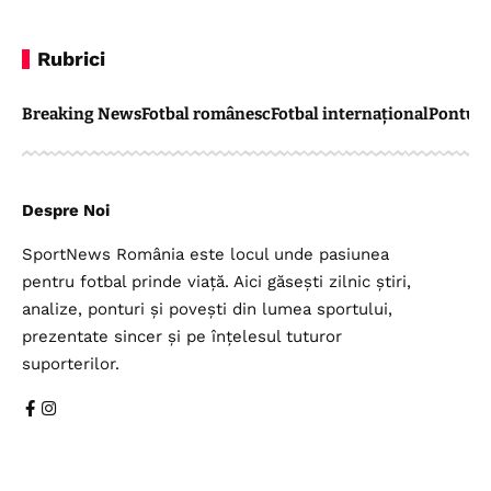
Rubrici
Breaking News
Fotbal românesc
Fotbal internațional
Pontul 
Despre Noi
SportNews România este locul unde pasiunea
pentru fotbal prinde viață. Aici găsești zilnic știri,
analize, ponturi și povești din lumea sportului,
prezentate sincer și pe înțelesul tuturor
suporterilor.
Legal
Top Categorii