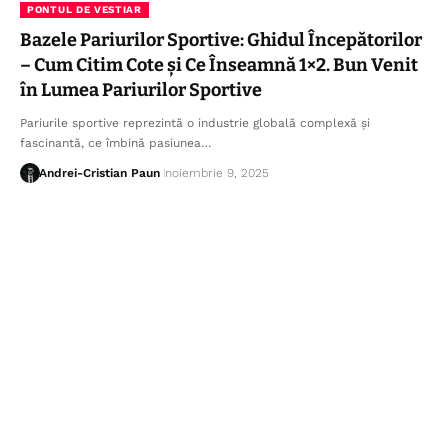
PONTUL DE VESTIAR
Bazele Pariurilor Sportive: Ghidul Începătorilor
– Cum Citim Cote și Ce Înseamnă 1×2. Bun Venit
în Lumea Pariurilor Sportive
Pariurile sportive reprezintă o industrie globală complexă și
fascinantă, ce îmbină pasiunea…
Andrei-Cristian Paun
noiembrie 9, 2025