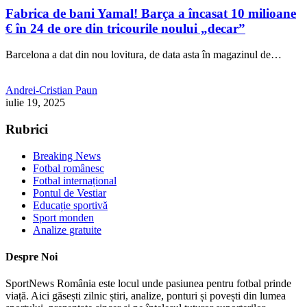
Fabrica de bani Yamal! Barça a încasat 10 milioane
€ în 24 de ore din tricourile noului „decar”
Barcelona a dat din nou lovitura, de data asta în magazinul de…
Andrei-Cristian Paun
iulie 19, 2025
Rubrici
Breaking News
Fotbal românesc
Fotbal internațional
Pontul de Vestiar
Educație sportivă
Sport monden
Analize gratuite
Despre Noi
SportNews România este locul unde pasiunea pentru fotbal prinde
viață. Aici găsești zilnic știri, analize, ponturi și povești din lumea