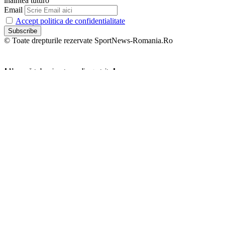
înaintea tuturo
Email
Accept politica de confidentialitate
© Toate drepturile rezervate SportNews-Romania.Ro
⬇️ Abonează-te la noi pentru analize gratuite ⬇️
Abonează-te la newsletter-ul nostru și primește direct pe email cele
mai noi știri, analize și ponturi exclusive din lumea fotbalului,
înaintea tuturo
Email
Accept politica de confidentialitate
Zero spam, dezabonare oricând.
Welcome Back!
Sign in to your account
Username or Email Address
Password