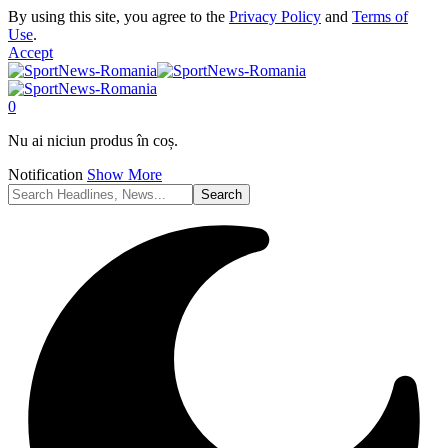
By using this site, you agree to the
Privacy Policy
and
Terms of
Use
.
Accept
0
Nu ai niciun produs în coș.
Notification
Show More