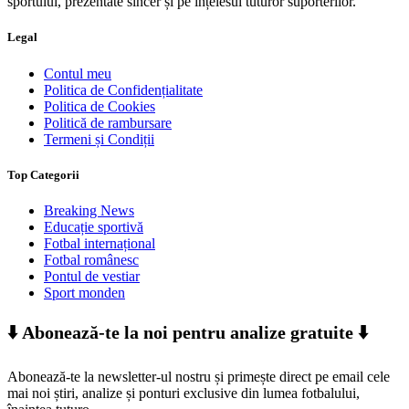
sportului, prezentate sincer și pe înțelesul tuturor suporterilor.
Legal
Contul meu
Politica de Confidențialitate
Politica de Cookies
Politică de rambursare
Termeni și Condiții
Top Categorii
Breaking News
Educație sportivă
Fotbal internațional
Fotbal românesc
Pontul de vestiar
Sport monden
⬇️ Abonează-te la noi pentru analize gratuite ⬇️
Abonează-te la newsletter-ul nostru și primește direct pe email cele
mai noi știri, analize și ponturi exclusive din lumea fotbalului,