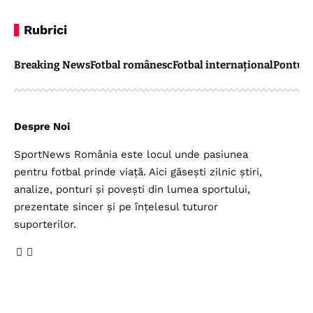
Rubrici
Breaking News
Fotbal românesc
Fotbal internațional
Pontul 
Despre Noi
SportNews România este locul unde pasiunea
pentru fotbal prinde viață. Aici găsești zilnic știri,
analize, ponturi și povești din lumea sportului,
prezentate sincer și pe înțelesul tuturor
suporterilor.
Legal
Top Categorii