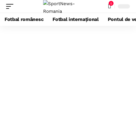
0
Fotbal românesc
Fotbal internațional
Pontul de ve