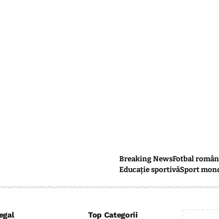
Breaking News
Fotbal român
Educație sportivă
Sport mon
egal
Top Categorii