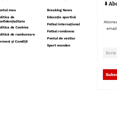
⬇️ Ab
ontul meu
Breaking News
olitica de
Educație sportivă
onfidențialitate
Abonea
Fotbal internațional
olitica de Cookies
email
Fotbal românesc
olitică de rambursare
Pontul de vestiar
ermeni și Condiții
Sport monden