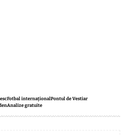
esc
Fotbal internațional
Pontul de Vestiar
den
Analize gratuite