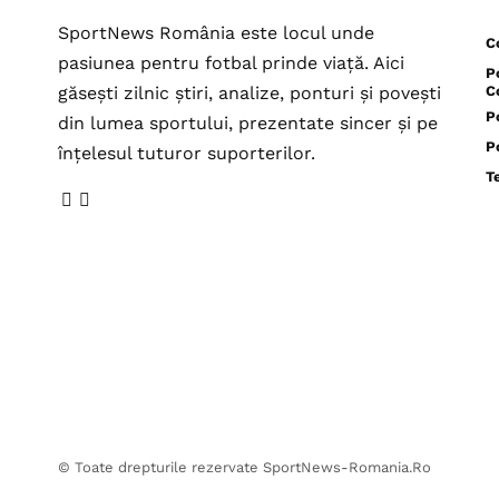
SportNews România este locul unde
C
pasiunea pentru fotbal prinde viață. Aici
P
găsești zilnic știri, analize, ponturi și povești
C
P
din lumea sportului, prezentate sincer și pe
P
înțelesul tuturor suporterilor.
T
© Toate drepturile rezervate SportNews-Romania.Ro