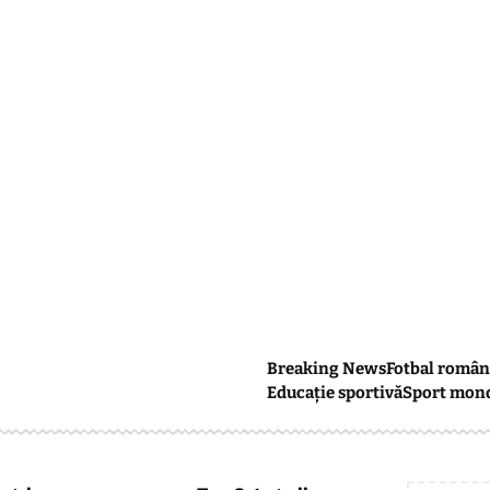
Breaking News
Fotbal român
Educație sportivă
Sport mon