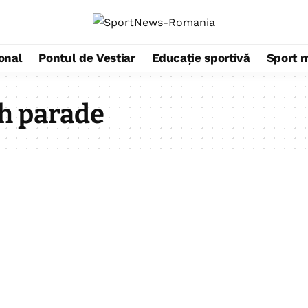
ional
Pontul de Vestiar
Educație sportivă
Sport 
h parade