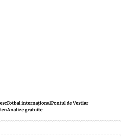
esc
Fotbal internațional
Pontul de Vestiar
den
Analize gratuite