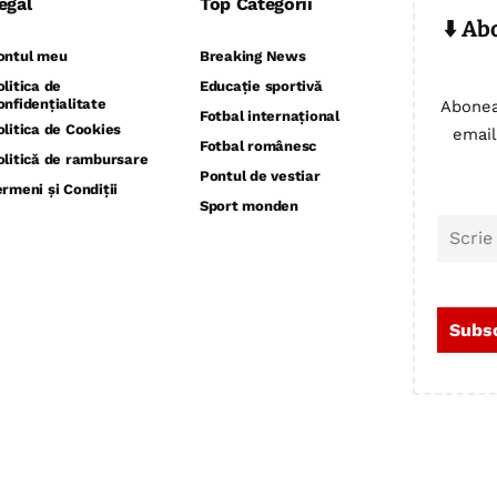
egal
Top Categorii
⬇️ Ab
ontul meu
Breaking News
olitica de
Educație sportivă
onfidențialitate
Abonea
Fotbal internațional
olitica de Cookies
email
Fotbal românesc
olitică de rambursare
Pontul de vestiar
ermeni și Condiții
Sport monden