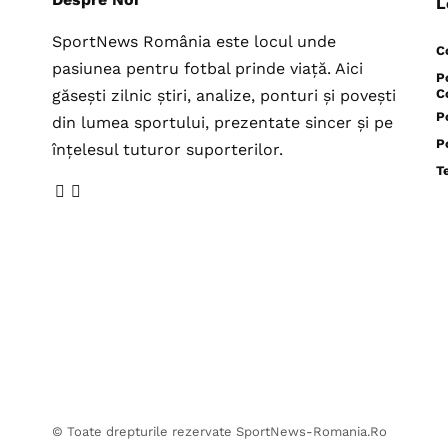
L
SportNews România este locul unde
C
pasiunea pentru fotbal prinde viață. Aici
P
găsești zilnic știri, analize, ponturi și povești
C
P
din lumea sportului, prezentate sincer și pe
P
înțelesul tuturor suporterilor.
T
© Toate drepturile rezervate SportNews-Romania.Ro