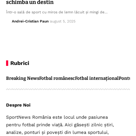
schimba un destin
Într-o sală de sport cu miros de lemn lăcuit și mingi de…
Andrei-Cristian Paun
august 5, 2025
Rubrici
Breaking News
Fotbal românesc
Fotbal internațional
Pontul 
Despre Noi
SportNews România este locul unde pasiunea
pentru fotbal prinde viață. Aici găsești zilnic știri,
analize, ponturi și povești din lumea sportului,