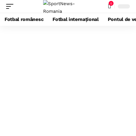
0
Fotbal românesc
Fotbal internațional
Pontul de ve