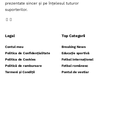
prezentate sincer și pe înțelesul tuturor
suporterilor.
Legal
Top Categorii
Contul meu
Breaking News
Politica de Confidențialitate
Educație sportivă
Politica de Cookies
Fotbal internațional
Politică de rambursare
Fotbal românesc
Termeni și Condiții
Pontul de vestiar
Sport monden
⬇️ Abonează-te la noi pentru analize
gratuite ⬇️