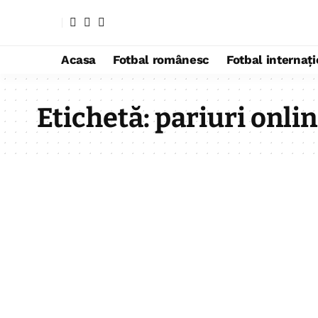
Acasa
Fotbal românesc
Fotbal internaț
Etichetă:
pariuri onli