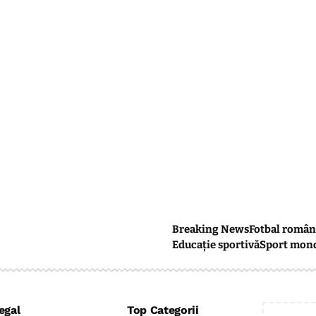
Breaking News
Fotbal român
Educație sportivă
Sport mon
egal
Top Categorii