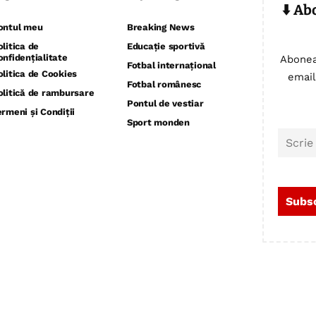
⬇️ Ab
ontul meu
Breaking News
olitica de
Educație sportivă
onfidențialitate
Abonea
Fotbal internațional
olitica de Cookies
email
Fotbal românesc
olitică de rambursare
Pontul de vestiar
ermeni și Condiții
Sport monden