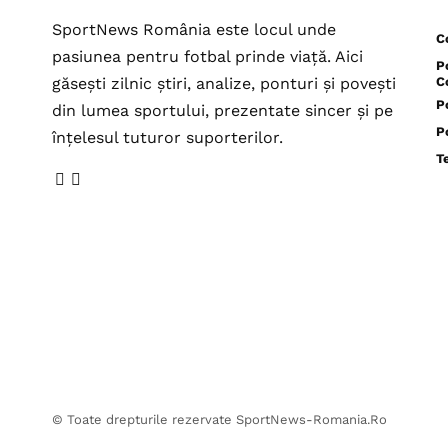
SportNews România este locul unde
C
pasiunea pentru fotbal prinde viață. Aici
P
găsești zilnic știri, analize, ponturi și povești
C
P
din lumea sportului, prezentate sincer și pe
P
înțelesul tuturor suporterilor.
T
© Toate drepturile rezervate SportNews-Romania.Ro