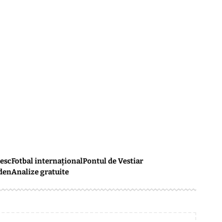
esc
Fotbal internațional
Pontul de Vestiar
den
Analize gratuite