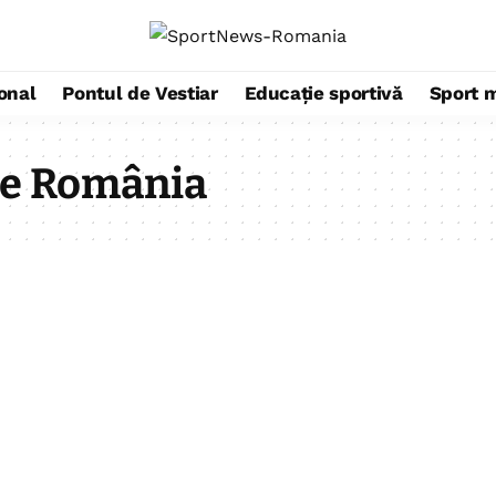
ional
Pontul de Vestiar
Educație sportivă
Sport 
ne România