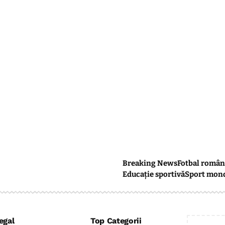
Breaking News
Fotbal român
Educație sportivă
Sport mon
egal
Top Categorii