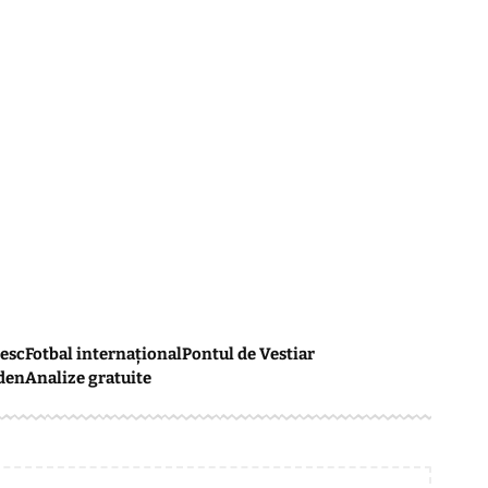
esc
Fotbal internațional
Pontul de Vestiar
den
Analize gratuite