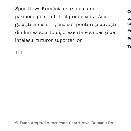
SportNews România este locul unde
C
pasiunea pentru fotbal prinde viață. Aici
P
găsești zilnic știri, analize, ponturi și povești
C
P
din lumea sportului, prezentate sincer și pe
P
înțelesul tuturor suporterilor.
T
© Toate drepturile rezervate SportNews-Romania.Ro