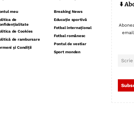
⬇️ Ab
ontul meu
Breaking News
olitica de
Educație sportivă
onfidențialitate
Abonea
Fotbal internațional
olitica de Cookies
email
Fotbal românesc
olitică de rambursare
Pontul de vestiar
ermeni și Condiții
Sport monden