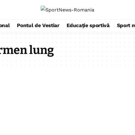
ional
Pontul de Vestiar
Educație sportivă
Sport 
ermen lung