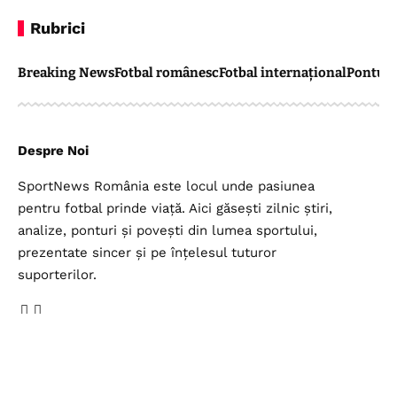
Rubrici
Breaking News
Fotbal românesc
Fotbal internațional
Pontul 
Despre Noi
SportNews România este locul unde pasiunea
pentru fotbal prinde viață. Aici găsești zilnic știri,
analize, ponturi și povești din lumea sportului,
prezentate sincer și pe înțelesul tuturor
suporterilor.
Legal
Top Categorii