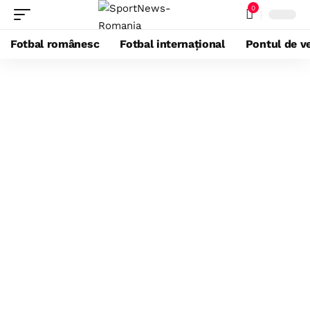
0
Fotbal românesc
Fotbal internațional
Pontul de ve