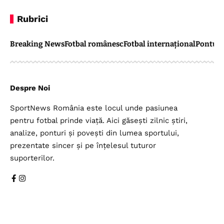
Rubrici
Breaking News
Fotbal românesc
Fotbal internațional
Pontul 
Despre Noi
SportNews România este locul unde pasiunea
pentru fotbal prinde viață. Aici găsești zilnic știri,
analize, ponturi și povești din lumea sportului,
prezentate sincer și pe înțelesul tuturor
suporterilor.
Legal
Top Categorii