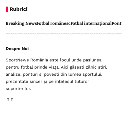
Rubrici
Breaking News
Fotbal românesc
Fotbal internațional
Pontul 
Despre Noi
SportNews România este locul unde pasiunea
pentru fotbal prinde viață. Aici găsești zilnic știri,
analize, ponturi și povești din lumea sportului,
prezentate sincer și pe înțelesul tuturor
suporterilor.
Legal
Top Categorii