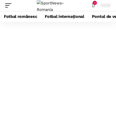
0
Fotbal românesc
Fotbal internațional
Pontul de ve