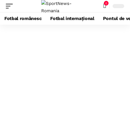
0
Fotbal românesc
Fotbal internațional
Pontul de ve