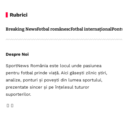
Rubrici
Breaking News
Fotbal românesc
Fotbal internațional
Pontul 
Despre Noi
SportNews România este locul unde pasiunea
pentru fotbal prinde viață. Aici găsești zilnic știri,
analize, ponturi și povești din lumea sportului,
prezentate sincer și pe înțelesul tuturor
suporterilor.
Legal
Top Categorii