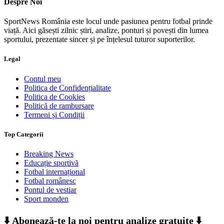
Despre Noi
SportNews România este locul unde pasiunea pentru fotbal prinde
viață. Aici găsești zilnic știri, analize, ponturi și povești din lumea
sportului, prezentate sincer și pe înțelesul tuturor suporterilor.
Legal
Contul meu
Politica de Confidențialitate
Politica de Cookies
Politică de rambursare
Termeni și Condiții
Top Categorii
Breaking News
Educație sportivă
Fotbal internațional
Fotbal românesc
Pontul de vestiar
Sport monden
⬇️ Abonează-te la noi pentru analize gratuite ⬇️