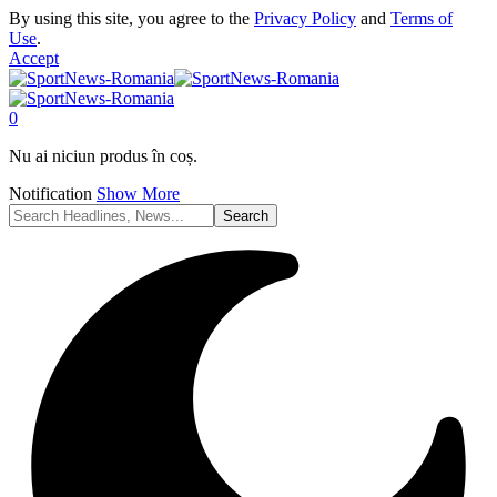
By using this site, you agree to the
Privacy Policy
and
Terms of
Use
.
Accept
0
Nu ai niciun produs în coș.
Notification
Show More