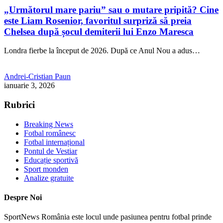
„Următorul mare pariu” sau o mutare pripită? Cine
este Liam Rosenior, favoritul surpriză să preia
Chelsea după șocul demiterii lui Enzo Maresca
Londra fierbe la început de 2026. După ce Anul Nou a adus…
Andrei-Cristian Paun
ianuarie 3, 2026
Rubrici
Breaking News
Fotbal românesc
Fotbal internațional
Pontul de Vestiar
Educație sportivă
Sport monden
Analize gratuite
Despre Noi
SportNews România este locul unde pasiunea pentru fotbal prinde