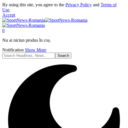
By using this site, you agree to the
Privacy Policy
and
Terms of
Use
.
Accept
0
Nu ai niciun produs în coș.
Notification
Show More