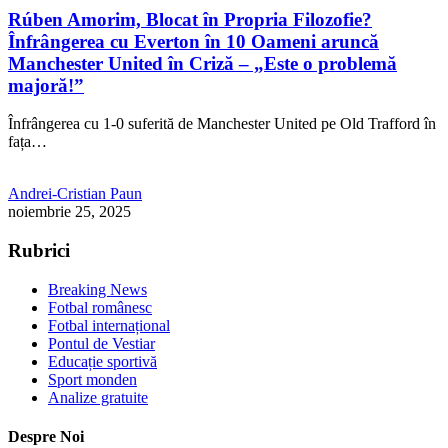
Rúben Amorim, Blocat în Propria Filozofie?
Înfrângerea cu Everton în 10 Oameni aruncă
Manchester United în Criză – „Este o problemă
majoră!”
Înfrângerea cu 1-0 suferită de Manchester United pe Old Trafford în
fața…
Andrei-Cristian Paun
noiembrie 25, 2025
Rubrici
Breaking News
Fotbal românesc
Fotbal internațional
Pontul de Vestiar
Educație sportivă
Sport monden
Analize gratuite
Despre Noi