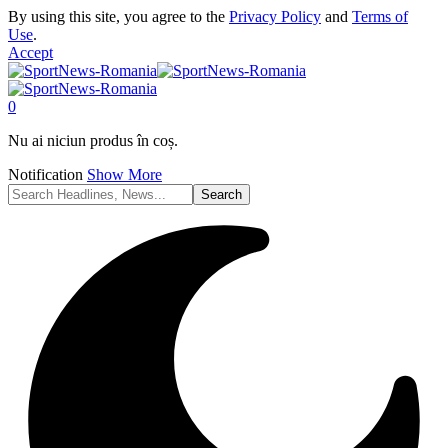
By using this site, you agree to the
Privacy Policy
and
Terms of
Use
.
Accept
0
Nu ai niciun produs în coș.
Notification
Show More