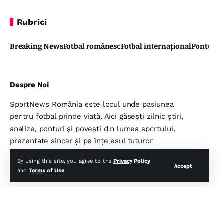
Rubrici
Breaking News
Fotbal românesc
Fotbal internațional
Pontul 
Despre Noi
SportNews România este locul unde pasiunea
pentru fotbal prinde viață. Aici găsești zilnic știri,
analize, ponturi și povești din lumea sportului,
prezentate sincer și pe înțelesul tuturor
suporterilor.
By using this site, you agree to the
Privacy Policy
Accept
and
Terms of Use
.
Legal
Top Categorii