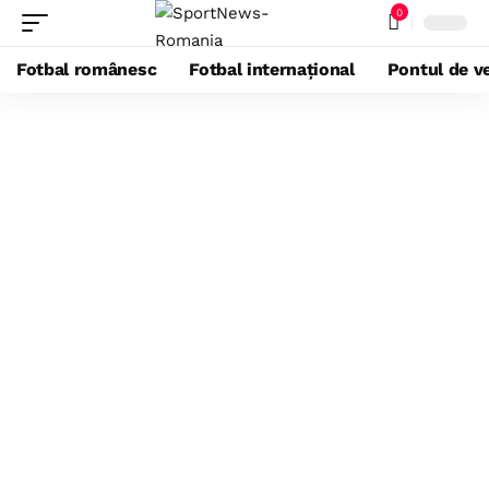
0
Fotbal românesc
Fotbal internațional
Pontul de ve