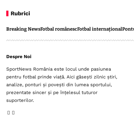
Rubrici
Breaking News
Fotbal românesc
Fotbal internațional
Pontul 
Despre Noi
SportNews România este locul unde pasiunea
pentru fotbal prinde viață. Aici găsești zilnic știri,
analize, ponturi și povești din lumea sportului,
prezentate sincer și pe înțelesul tuturor
suporterilor.
Legal
Top Categorii