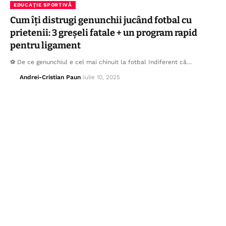
EDUCAȚIE SPORTIVĂ
Cum îți distrugi genunchii jucând fotbal cu
prietenii: 3 greșeli fatale + un program rapid
pentru ligament
⚽ De ce genunchiul e cel mai chinuit la fotbal Indiferent că…
Andrei-Cristian Paun
iulie 10, 2025